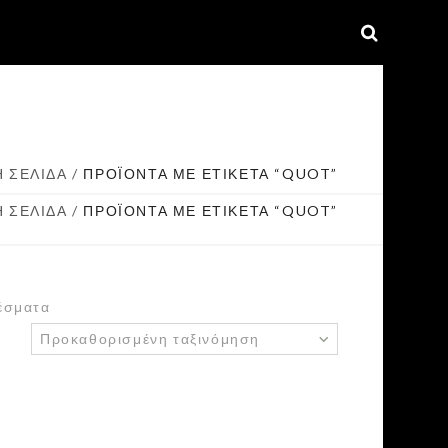
Ή ΣΕΛΊΔΑ
/
ΠΡΟΪΌΝΤΑ ΜΕ ΕΤΙΚΈΤΑ “QUOT”
Ή ΣΕΛΊΔΑ
/
ΠΡΟΪΌΝΤΑ ΜΕ ΕΤΙΚΈΤΑ “QUOT”
έσματα
Προκαθορισμένη ταξινόμηση